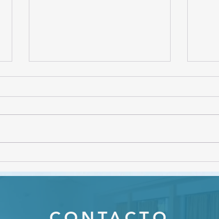
CON
Webinar "Gestión de
conflictos en el ámbito
educativo"
CONTACTO