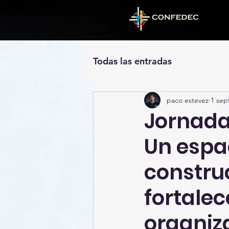
Todas las entradas
paco estevez
1 sep
Jornada 
Un espac
constru
fortalec
organiz