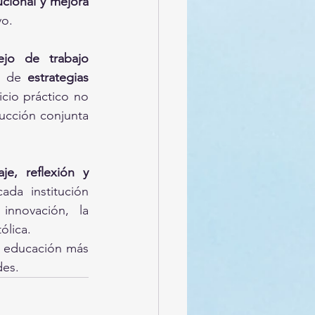
ucional y mejora 
vo.
jo de trabajo 
n de 
estrategias 
icio práctico no 
ucción conjunta 
je, reflexión y 
da institución 
nnovación, la 
ólica.
 educación más 
des.