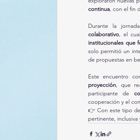
exploraron nuevas p
continua
, con el fin
Durante la jornad
colaborativo
, el cu
institucionales que 
solo permitió un in
de propuestas en be
Este encuentro con
proyección
, que re
participante de 
co
cooperación y el com
👉 Con este tipo de
pertinente, inclusiv