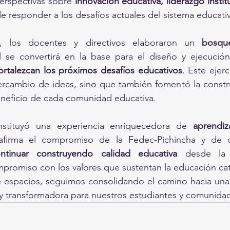
erspectivas sobre 
innovación educativa, liderazgo instit
 de responder a los desafíos actuales del sistema educati
a, los docentes y directivos elaboraron un 
bosque
al se convertirá en la base para el diseño y ejecució
fortalezcan los próximos desafíos educativos
. Este ejerc
tercambio de ideas, sino que también fomentó la constr
neficio de cada comunidad educativa.
stituyó una experiencia enriquecedora de 
aprendiza
afirma el compromiso de la Fedec-Pichincha y de ca
ntinuar construyendo calidad educativa
 desde la i
promiso con los valores que sustentan la educación cat
 espacios, seguimos consolidando el camino hacia una
a y transformadora para nuestros estudiantes y comunida