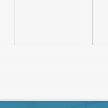
CON
Webinar "Gestión de
conflictos en el ámbito
educativo"