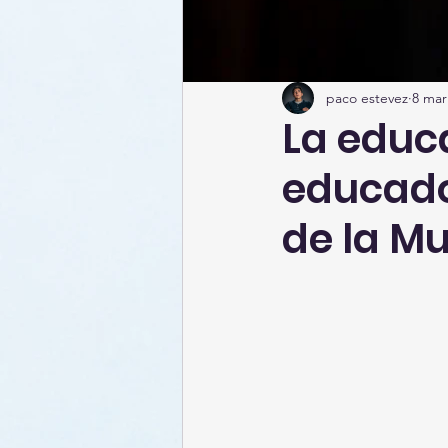
paco estevez
8 mar
La educa
educado
de la Mu