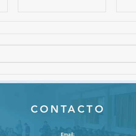
CON
Webinar "Gestión de
conflictos en el ámbito
educativo"
CONTACTO
Email
: