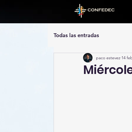
Todas las entradas
paco estevez
14 fe
Miércol