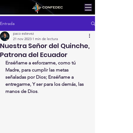
Entrada
paco estevez
21 nov 2023
1 min de lectura
Nuestra Señor del Quinche,
Patrona del Ecuador
Enséñame a esforzarme, como tú 
Madre, para cumplir las metas 
señaladas por Dios; Enséñame a 
entregarme, Y ser para los demás, las 
manos de Dios
.