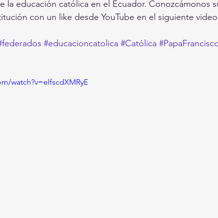
la educación católica en el Ecuador. Conozcámonos su
itución con un like desde YouTube en el siguiente video
#federados
#educacioncatolica
#Católica
#PapaFrancisc
com/watch?v=elfscdXMRyE