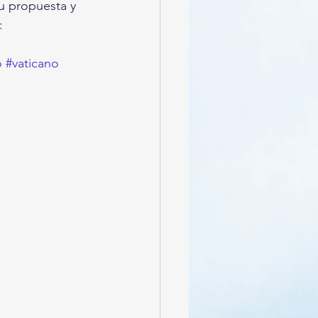
 propuesta y 
: 
o
#vaticano