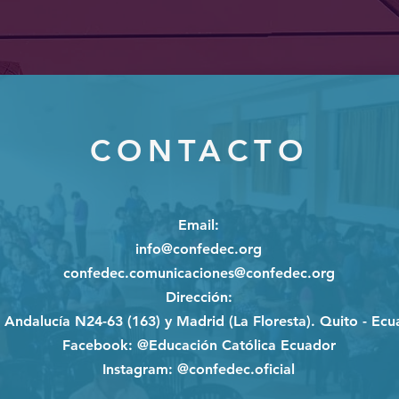
CONTACTO
Email
:
info@confedec.org
confedec.comunicaciones@confedec.org
Dirección
:
e Andalucía N24-63 (163) y Madrid (La Floresta). Quito - Ecu
Facebook:
@Educación Católica Ecuador
Instagram:
@confedec.oficial