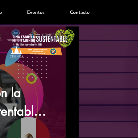
o
Eventos
Contacto
n la
tentable