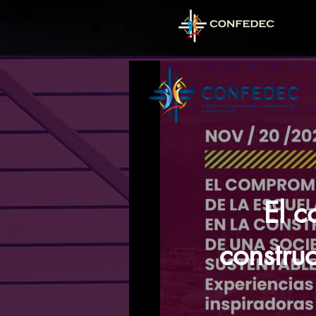
El c
constru