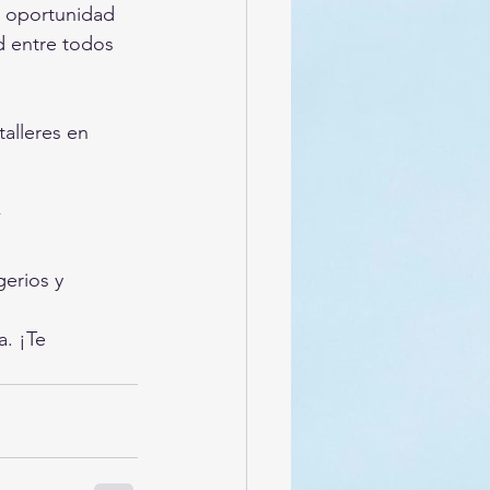
a oportunidad 
d entre todos 
alleres en 
”
erios y 
. ¡Te 