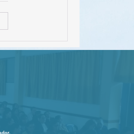
FEDEC – INEVAL
ador.