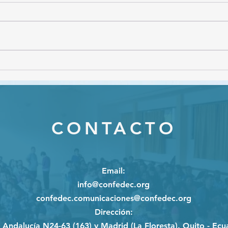
CON
Webinar "Gestión de
conflictos en el ámbito
educativo"
CONTACTO
Email
:
info@confedec.org
confedec.comunicaciones@confedec.org
Dirección
:
e Andalucía N24-63 (163) y Madrid (La Floresta). Quito - Ecu