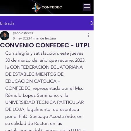
Entrada
paco estevez
8 may 2023
1 min de lectura
CONVENIO CONFEDEC - UTPL
Con alegría y satisfacción, este jueves 
30 de marzo del año que recurre, 2023, 
la CONFEDERACIÓN ECUATORIANA 
DE ESTABLECIMIENTOS DE 
EDUCACIÓN CATÓLICA – 
CONFEDEC, representada por el Msc. 
Rómulo López Seminario, y, la 
UNIVERSIDAD TÉCNICA PARTICULAR 
DE LOJA, legalmente representada 
por el PhD. Santiago Acosta Aide; en 
su calidad de Rector; en las 
instalaciones del Campus de la UTPL,a 