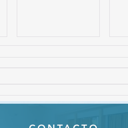
CON
Webinar "Gestión de
conflictos en el ámbito
educativo"
CONTACTO