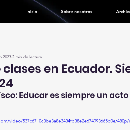
Inicio
Sobre nosotros
Archiv
o 2023
2 min de lectura
e clases en Ecuador. Si
24
sco: Educar es siempre un acto 
ic.com/video/537c67_0c3be3a8e3434fb38e2e674993665b0e/480p/