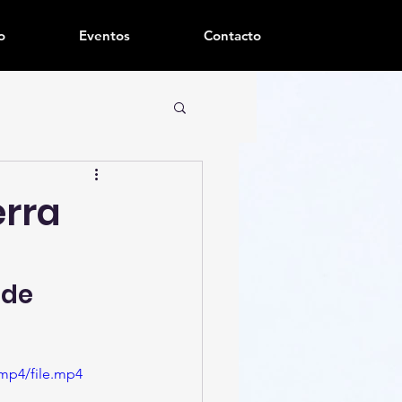
o
Eventos
Contacto
erra
de 
mp4/file.mp4