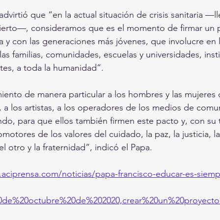
 advirtió que “en la actual situación de crisis sanitaria —l
erto—, consideramos que es el momento de firmar un 
a y con las generaciones más jóvenes, que involucre en 
as familias, comunidades, escuelas y universidades, insti
tes, a toda la humanidad”.
nto de manera particular a los hombres y las mujeres d
, a los artistas, a los operadores de los medios de comu
do, para que ellos también firmen este pacto y, con su 
motores de los valores del cuidado, la paz, la justicia, l
el otro y la fraternidad”, indicó el Papa.
.aciprensa.com/noticias/papa-francisco-educar-es-siemp
20de%20octubre%20de%202020,crear%20un%20proyect