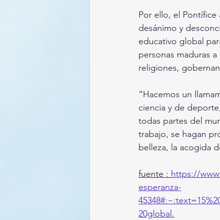
Por ello, el Pontífice
desánimo y desconci
educativo global par
personas maduras a l
religiones, gobernan
“Hacemos un llamamie
ciencia y de deporte
todas partes del mun
trabajo, se hagan pro
belleza, la acogida d
fuente : 
https://www
esperanza-
45348#:~:text=15%
20global.