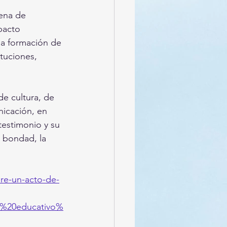
lena de 
pacto 
la formación de 
tuciones, 
e cultura, de 
nicación, en 
testimonio y su 
a bondad, la 
re-un-acto-de-
o%20educativo%