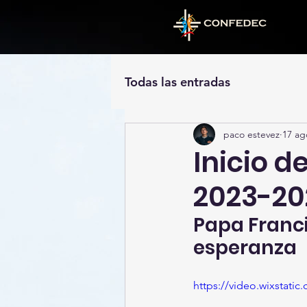
Todas las entradas
paco estevez
17 ag
Inicio d
2023-20
Papa Franci
esperanza
https://video.wixstat