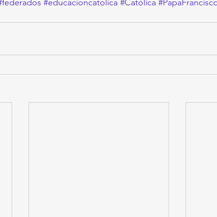
#federados
#educacioncatolica
#Católica
#PapaFrancisc