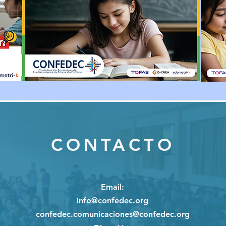
CONTACTO
Email
:
info@confedec.org
confedec.comunicaciones@confedec.org